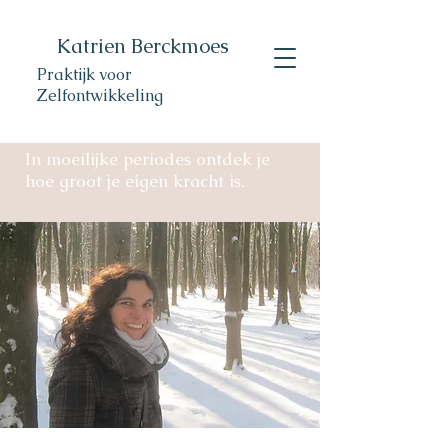
Katrien Berckmoes
Praktijk voor
Zelfontwikkeling
In moeilijke periodes ontdek je
hoe groot je eigen kracht is.