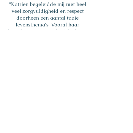
“Katrien begeleidde mij met heel
veel zorgvuldigheid en respect
doorheen een aantal taaie
levensthema's. Vooral haar
kwetsbare aanwezigheid hielp me
om diep te duiken in mezelf.
Zonder haar gidsend vermogen
zou ik niet gedoken zijn. In die zin
schrijf ik deze woorden met heel
veel dankbaarheid voor haar
bijdrage aan mijn ontwikkeling.”
- Philippe Bailleur
Over de individuele therapie
“Lu Jong was zo helemaal anders