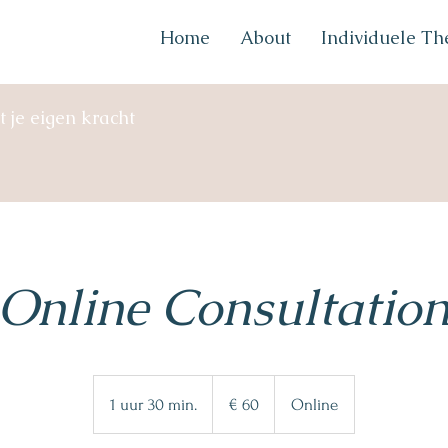
Home
About
Individuele Th
t je eigen kracht
Online Consultatio
60
euro
1 uur 30 min.
1
€ 60
Online
u