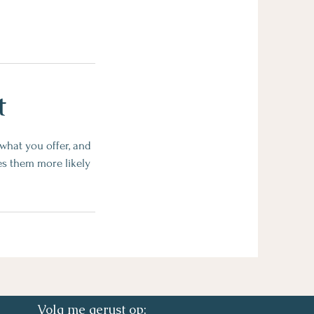
t
 what you offer, and
kes them more likely
Volg me gerust op: