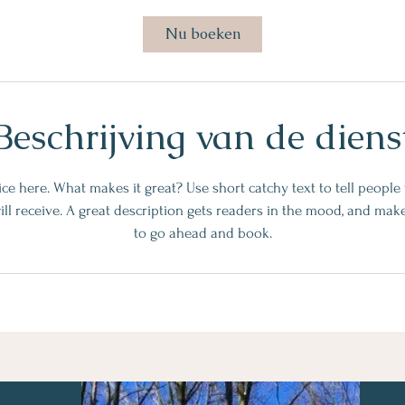
u
3
Nu boeken
0
m
i
n
Beschrijving van de diens
.
ce here. What makes it great? Use short catchy text to tell people
ill receive. A great description gets readers in the mood, and ma
to go ahead and book.