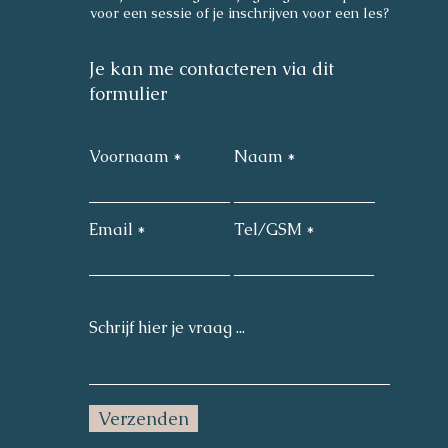
Katrien berckmoes, Kasteellei 141, 2110 Wijnegem
voor een sessie of je inschrijven voor een les?
Je kan me contacteren via dit
formulier
Voornaam
Naam
Email
Tel/GSM
Verzenden