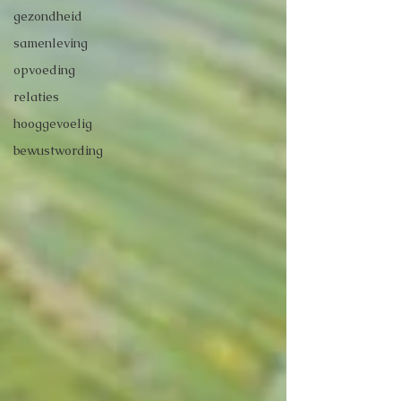
gezondheid
samenleving
opvoeding
relaties
hooggevoelig
bewustwording