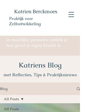
Katrien Berckmoes
Praktijk voor
Zelfontwikkeling
In moeilijke periodes ontdek je
hoe groot je eigen kracht is.
Katriens Blog
met Reflecties, Tips & Praktijknieuws
Blog
All Posts
All Posts