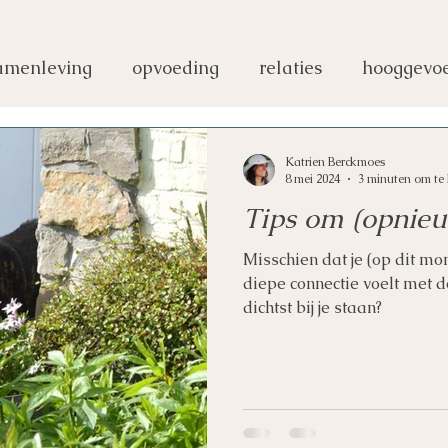
amenleving
opvoeding
relaties
hooggevoe
Katrien Berckmoes
8 mei 2024
3 minuten om te 
Tips om (opnieu
Misschien dat je (op dit m
diepe connectie voelt met d
dichtst bij je staan?