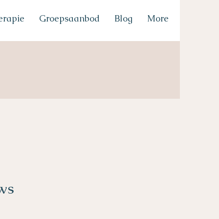
erapie
Groepsaanbod
Blog
More
uws