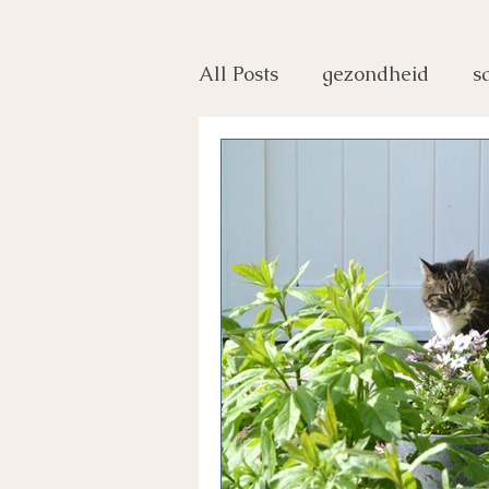
All Posts
gezondheid
s
bewustwording