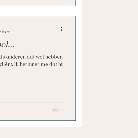
e lezen
l...
oals anderen dat wel hebben,
cliënt. Ik herinner me dat hij