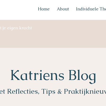
Home
About
Individuele Th
t je eigen kracht
Katriens Blog
t Reflecties, Tips & Praktijknie