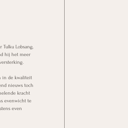
r Tulku Lobsang, 
d hij het meer 
versterking. 
 in de kwaliteit 
send nieuws toch 
helende kracht 
ns evenwicht te 
nstens even 