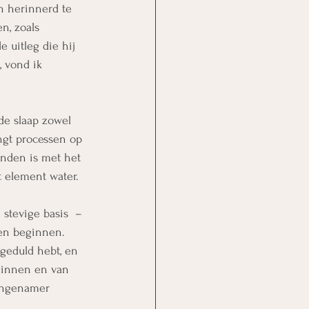
n herinnerd te 
n, zoals 
 uitleg die hij 
 vond ik 
de slaap zowel 
ngt processen op 
nden is met het 
 element water. 
stevige basis  – 
en beginnen. 
geduld hebt, en 
ginnen en van 
aangenamer 