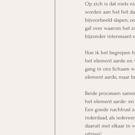
Op zich is dat niets n
worden aan het feit d
bijvoorbeeld slapen, o
gaf over waarom het zo
bijzonder interessant e
Hoe ik het begrepen he
het element aarde en 
gang in ons lichaam w
element aarde, maar b
Beide processen samen 
het element aarde- en
Een goede nachtrust z
inderdaad, als iedere
daaruit met elkaar in 
uitzien!