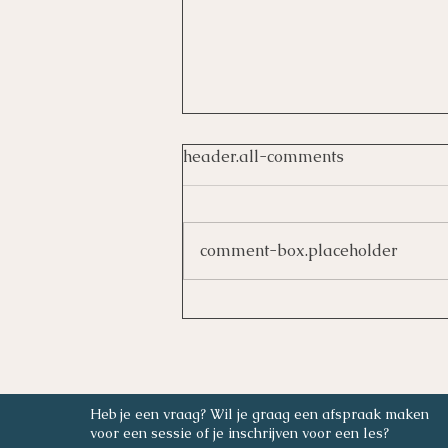
header.all-comments
comment-box.placeholder
Gun jezelf wat meer ruimte
Heb je een vraag? Wil je graag een afspraak maken
Katrien berckmoes, Kasteellei 141, 2110 Wijnegem
voor een sessie of je inschrijven voor een les?