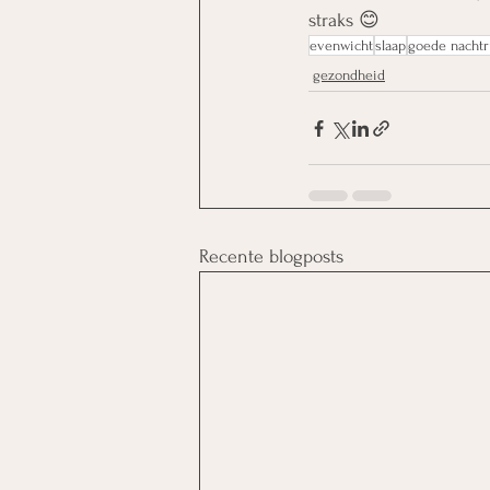
straks 😊
evenwicht
slaap
goede nachtr
gezondheid
Recente blogposts