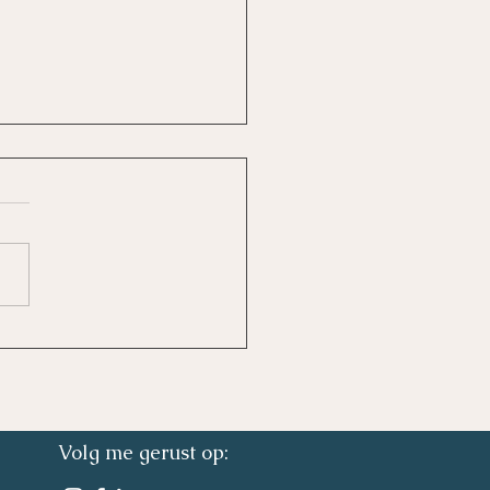
aan (de warmste week
 van) de onzichtbare
nische zieke
Volg me gerust op:
 de beroepsverenigingen