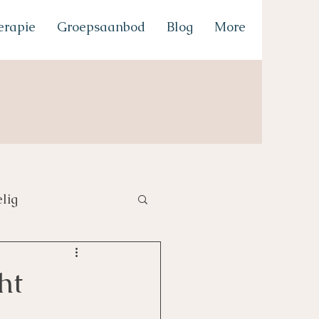
erapie
Groepsaanbod
Blog
More
lig
ht