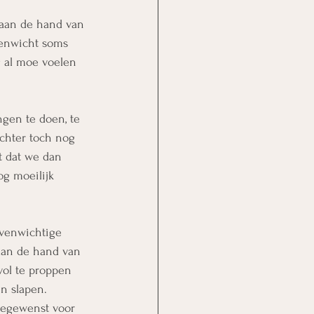
 aan de hand van 
venwicht soms 
 al moe voelen 
gen te doen, te 
echter toch nog 
 dat we dan 
og moeilijk 
evenwichtige 
aan de hand van 
vol te proppen 
en slapen. 
toegewenst voor 