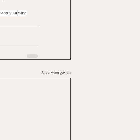
water
vuur
wind
Alles weergeven