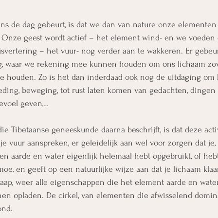
dens de dag gebeurt, is dat we dan van nature onze elementen
Onze geest wordt actief – het element wind- en we voeden 
vertering – het vuur- nog verder aan te wakkeren. Er gebeur
dag, waar we rekening mee kunnen houden om ons lichaam zov
te houden. Zo is het dan inderdaad ook nog de uitdaging om
voeding, beweging, tot rust laten komen van gedachten, dingen
evoel geven,… 
e Tibetaanse geneeskunde daarna beschrijft, is dat deze activ
 je vuur aanspreken, er geleidelijk aan wel voor zorgen dat je
en aarde en water eigenlijk helemaal hebt opgebruikt, of hebt 
oe, en geeft op een natuurlijke wijze aan dat je lichaam klaa
slaap, weer alle eigenschappen die het element aarde en wate
en opladen. De cirkel, van elementen die afwisselend domina
ond.