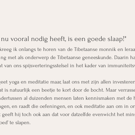
 nu vooral nodig heeft, is een goede slaap!"
kreeg ik onlangs te horen van de Tibetaanse monnik en leraa
iding met als onderwerp de Tibetaanse geneeskunde. Daarin ha
ht van ons spijsverteringsstelsel in het kader van immuniteits
eet yoga en meditatie maar, laat ons met zijn allen investeren
at is natuurlijk een beetje te kort door de bocht. Maar verras
ondertussen al duizenden mensen laten kennismaken met de 
ngen, en raadt die oefeningen, en ook meditatie aan om in o
t geeft hij toch ook aan dat voor datzelfde evenwicht het mi
oed’ te slapen. 