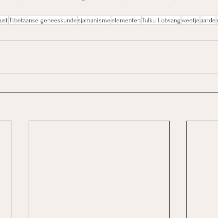
ust
Tibetaanse geneeskunde
sjamanisme
elementen
Tulku Lobsang
weetje
aarde