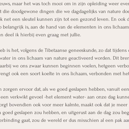
ieuws, maar het was toch mooi om in zijn opleiding weer eve
at die doodgewone dingen die we dagdagelijks van nature doe
ok net een sleutel kunnen zijn tot een gezond leven. En ook de
 belangrijk is, aan de hand van de elementen in ons lichaam,
n deel ik hierbij even graag met jullie.
b is het, volgens de Tibetaanse geneeskunde, zo dat tijdens 
water in ons lichaam van nature geactiveerd worden. Dit bre
aarbij we ons zwaar kunnen beginnen voelen, hetgeen verbo
rengt ook een soort koelte in ons lichaam, verbonden met het
zorgen ervoor dat, als we goed geslapen hebben, vanuit een 
 een verkwikt gevoel -het element water- aan onze dag kunn
orgt bovendien ook voor meer kalmte, maakt ook dat je meer 
en goed geslapen zou hebben, en uitgerust aan de dag zou be
verbinding gaat, zou de wereld er dus misschien al een pak 