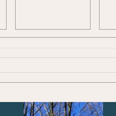
De elementen als leidraad
Ode 
bij onze verschillende
2025
aspecten van (gewaar)zijn
chro
Lid van