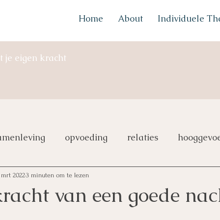
Home
About
Individuele Th
t je eigen kracht
amenleving
opvoeding
relaties
hooggevoe
 mrt 2022
3 minuten om te lezen
kracht van een goede nac