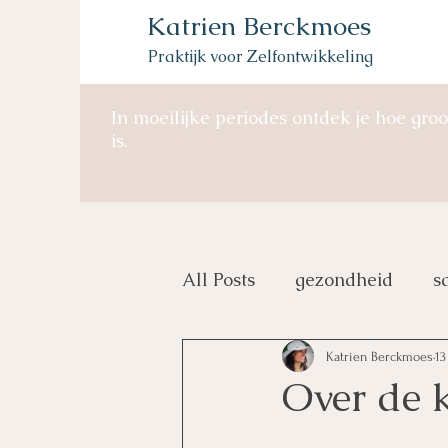
Katrien Berckmoes
Praktijk voor Zelfontwikkeling
In moeilijke periodes ontdek je hoe groo
is.
All Posts
gezondheid
s
bewustwording
Katrien Berckmoes
13
Over de 