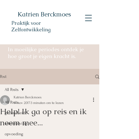
Katrien Berckmoes
Praktijk voor
Zelfontwikkeling
In moeilijke periodes ontdek je
hoe groot je eigen kracht is.
Post
All Posts
Katrien Berckmoes
All Posts
14 nov 2017
3 minuten om te lezen
Help! Ik ga op reis en ik
gezondheid
neem mee...
samenleving
opvoeding