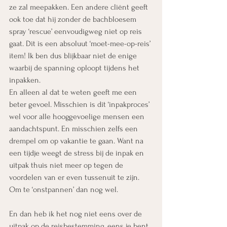
ze zal meepakken. Een andere cliënt geeft 
ook toe dat hij zonder de bachbloesem 
spray ‘rescue’ eenvoudigweg niet op reis 
gaat. Dit is een absoluut ‘moet-mee-op-reis’ 
item! Ik ben dus blijkbaar niet de enige 
waarbij de spanning oploopt tijdens het 
inpakken.
En alleen al dat te weten geeft me een 
beter gevoel. Misschien is dit ‘inpakproces’ 
wel voor alle hooggevoelige mensen een 
aandachtspunt. En misschien zelfs een 
drempel om op vakantie te gaan. Want na 
een tijdje weegt de stress bij de inpak en 
uitpak thuis niet meer op tegen de 
voordelen van er even tussenuit te zijn. 
Om te ‘onstpannen’ dan nog wel.
En dan heb ik het nog niet eens over de 
uitpak op de reisbestemming, eens je bent 