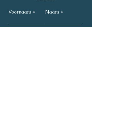
Voornaam
Naam
Email
Tel/GSM
Verzenden
Je kan me ook bereiken via
mail/GSM