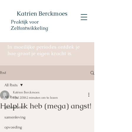
Katrien Berckmoes
Praktijk voor
Zelfontwikkeling
In moeilijke periodes ontdek je
hoe groot je eigen kracht is.
Post
All Posts
Katrien Berckmoes
All Posts
5 jul 2018
2 minuten om te lezen
Help! Ik heb (mega) angst!
gezondheid
samenleving
opvoeding