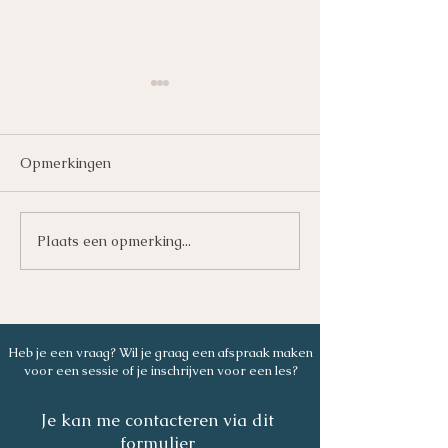
Opmerkingen
Plaats een opmerking...
De elementen als
Over het waaro
leidraad bij onze
dingen
verschillende aspecten
van (gewaar)zijn
Heb je een vraag? Wil je graag een afspraak maken
voor een sessie of je inschrijven voor een les?
Je kan me contacteren via dit
formulier