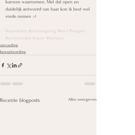
kunnen waarnemen. Met dat open en 
duidelijk antwoord van haar kon ik best wel 
vrede nemen :-)
#opvoeden
#nieuwsgierig
#kind
#vragen
#antwoorden
#open
#fantasie
opvoeding
bewustwording
Alles weergeven
Recente blogposts