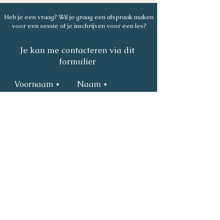
Heb je een vraag? Wil je graag een afspraak maken
voor een sessie of je inschrijven voor een les?
Je kan me contacteren via dit
formulier
Voornaam
Naam
Email
Tel/GSM
Verzenden