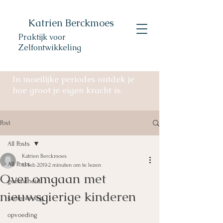
Katrien Berckmoes
Praktijk voor
Zelfontwikkeling
In moeilijke periodes ontdek je
hoe groot je eigen kracht is.
Post
All Posts
Katrien Berckmoes
All Posts
13 feb 2019
2 minuten om te lezen
Over omgaan met
gezondheid
nieuwsgierige kinderen
samenleving
opvoeding