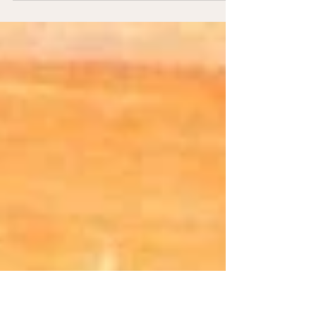
That’s the question :-) Regelmatig vraag ik me af
of ik niet iets zou ondernemen om terug
‘gewoon’ deel uit te maken van het leven. Met...