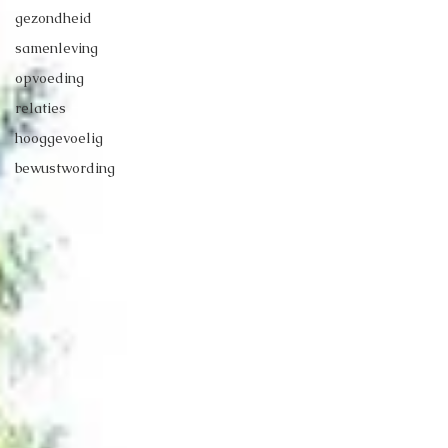
gezondheid
samenleving
opvoeding
relaties
hooggevoelig
bewustwording