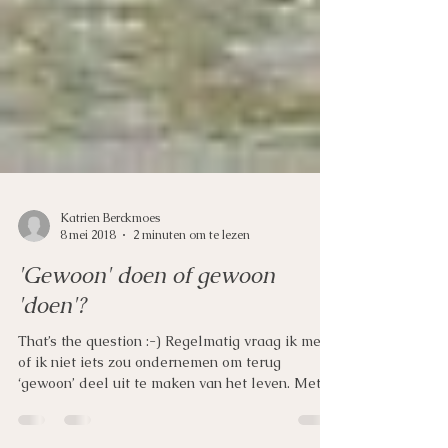
Katrien Berckmoes
8 mei 2018
2 minuten om te lezen
'Gewoon' doen of gewoon
'doen'?